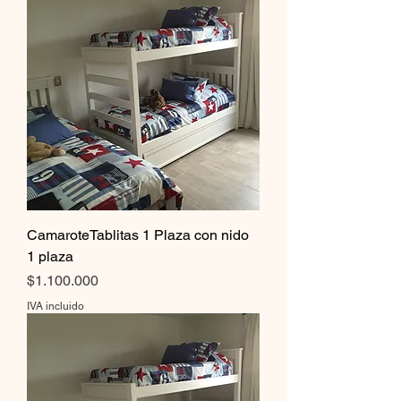
CamaroteTablitas 1 Plaza con nido
1 plaza
Precio
$1.100.000
IVA incluido