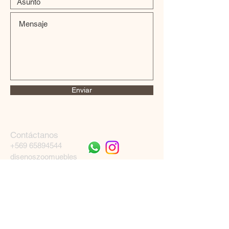
Enviar
Contáctanos
+569 65894544
disenoszoomuebles
@gmail.com
Aceptamos
Únete a nuestra lista de correo