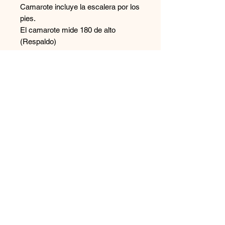
Camarote incluye la escalera por los
pies.
El camarote mide 180 de alto
(Respaldo)
Ancho si es de 1 plaza 1 mt
Largo para colchon de 190 queda
terminado de 205 cm
Largo para colchon de 2 mt queda
terminado de 215 cm
Contáctanos
+569 65894544
disenoszoomuebles
@gmail.com
Aceptamos