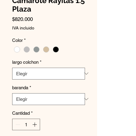
Camarote Rayitas 1.5
Plaza
Precio
$820.000
IVA incluido
Color
*
largo colchon
*
baranda
*
Cantidad
*