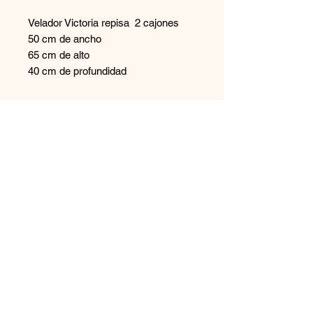
Velador Victoria repisa 2 cajones
50 cm de ancho
65 cm de alto
40 cm de profundidad
Contáctanos
+569 65894544
disenoszoomuebles
@gmail.com
Aceptamos
Únete a nuestra lista de correo