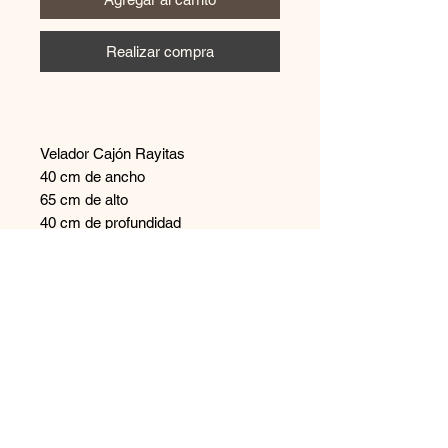
Realizar compra
Velador Cajón Rayitas
40 cm de ancho
65 cm de alto
40 cm de profundidad
Contáctanos
+569 65894544
disenoszoomuebles
@gmail.com
Aceptamos