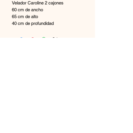
Velador Caroline 2 cajones
60 cm de ancho
65 cm de alto
40 cm de profundidad
Contáctanos
+569 65894544
disenoszoomuebles
@gmail.com
Aceptamos
Únete a nuestra lista de correo