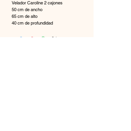
Velador Caroline 2 cajones
50 cm de ancho
65 cm de alto
40 cm de profundidad
Contáctanos
+569 65894544
disenoszoomuebles
@gmail.com
Aceptamos
Únete a nuestra lista de correo