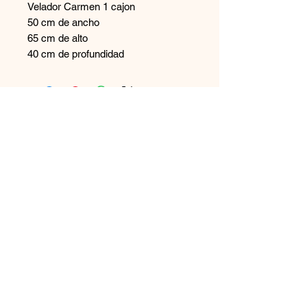
Velador Carmen 1 cajon
50 cm de ancho
65 cm de alto
40 cm de profundidad
Contáctanos
+569 65894544
disenoszoomuebles
@gmail.com
Aceptamos
Únete a nuestra lista de correo