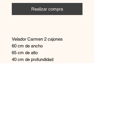
Realizar compra
Velador Carmen 2 cajones
60 cm de ancho
65 cm de alto
40 cm de profundidad
Contáctanos
+569 65894544
disenoszoomuebles
@gmail.com
Aceptamos