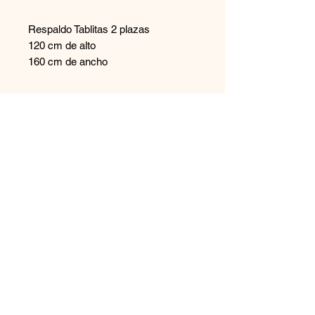
Respaldo Tablitas 2 plazas
120 cm de alto
160 cm de ancho
Contáctanos
+569 65894544
disenoszoomuebles
@gmail.com
Aceptamos
Únete a nuestra lista de correo