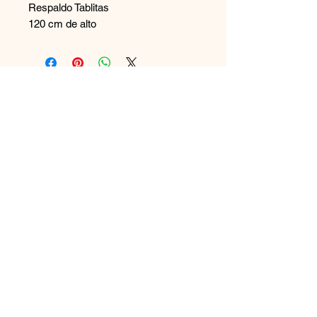
Respaldo Tablitas
120 cm de alto
Contáctanos
+569 65894544
disenoszoomuebles
@gmail.com
Aceptamos
Únete a nuestra lista de correo