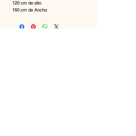
120 cm de alto
160 cm de Ancho
Contáctanos
+569 65894544
disenoszoomuebles
@gmail.com
Aceptamos
Únete a nuestra lista de correo