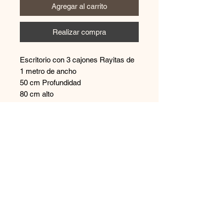
Agregar al carrito
Realizar compra
Escritorio con 3 cajones Rayitas de
1 metro de ancho
50 cm Profundidad
80 cm alto
Contáctanos
+569 65894544
disenoszoomuebles
@gmail.com
Aceptamos