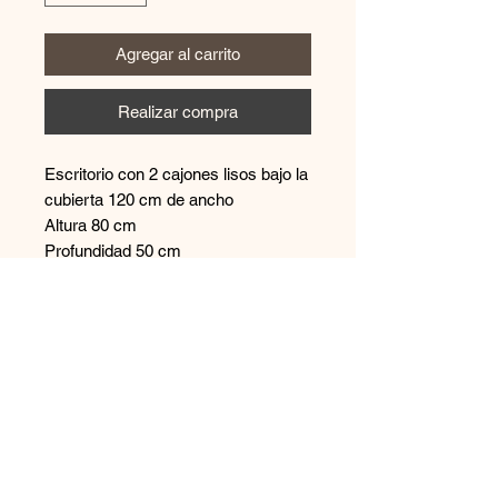
Agregar al carrito
Realizar compra
Escritorio con 2 cajones lisos bajo la
cubierta 120 cm de ancho
Altura 80 cm
Profundidad 50 cm
Contáctanos
+569 65894544
disenoszoomuebles
@gmail.com
Aceptamos