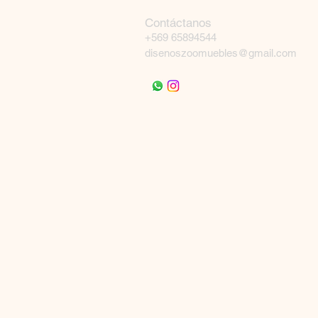
Contáctanos
+569 65894544
disenoszoomuebles@gmail.com