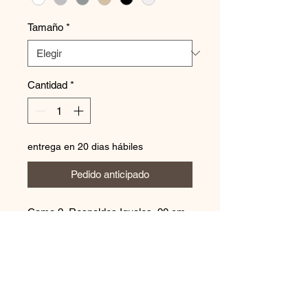
Tamaño
*
Cantidad
*
entrega en 20 dias hábiles
Pedido anticipado
Cama 2 Respaldos Iguales 90 cm
de alto cada uno
Contáctanos