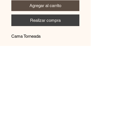
Agregar al carrito
Realizar compra
Cama Torneada
Contáctanos
+569 65894544
disenoszoomuebles
@gmail.com
Aceptamos
Únete a nuestra lista de correo