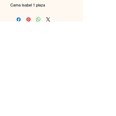
Cama Isabel 1 plaza
Contáctanos
+569 65894544
disenoszoomuebles
@gmail.com
Aceptamos
Únete a nuestra lista de correo