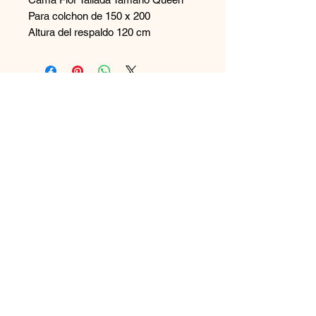
Para colchon de 150 x 200
Altura del respaldo 120 cm
Contáctanos
+569 65894544
disenoszoomuebles
@gmail.com
Aceptamos
Únete a nuestra lista de correo