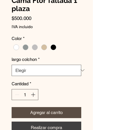
Cama Flor Tallada 1
plaza
Precio
$500.000
IVA incluido
Color
*
largo colchon
*
Cantidad
*
Agregar al carrito
Realizar compra