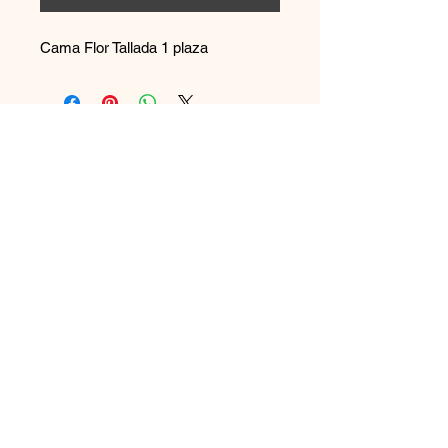
Cama Flor Tallada 1 plaza
Contáctanos
+569 65894544
disenoszoomuebles
@gmail.com
Aceptamos
Únete a nuestra lista de correo