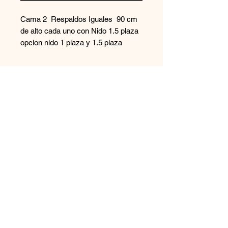
Cama 2 Respaldos Iguales 90 cm
de alto cada uno con Nido 1.5 plaza
opcion nido 1 plaza y 1.5 plaza
Contáctanos
+569 65894544
disenoszoomuebles
@gmail.com
Aceptamos
Únete a nuestra lista de correo