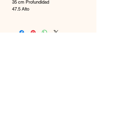
35 cm Profundidad
47.5 Alto
Contáctanos
+569 65894544
disenoszoomuebles
@gmail.com
Aceptamos
Únete a nuestra lista de correo