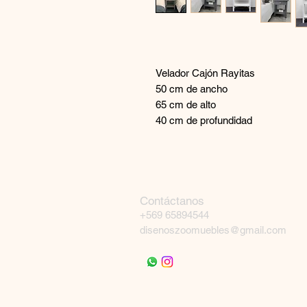
Velador Cajón Rayitas
50 cm de ancho
65 cm de alto
40 cm de profundidad
Contáctanos
+569 65894544
disenoszoomuebles@gmail.com