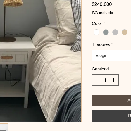
Precio
$240.000
IVA incluido
Color
*
Tiradores
*
Elegir
Cantidad
*
Ag
R