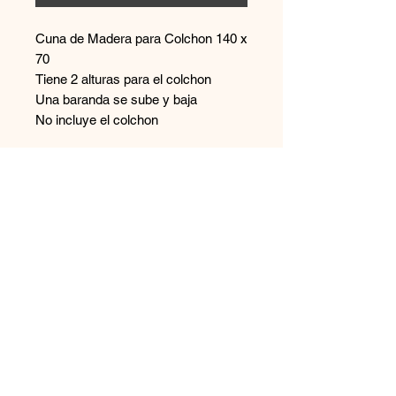
Cuna de Madera para Colchon 140 x
70
Tiene 2 alturas para el colchon
Una baranda se sube y baja
No incluye el colchon
Contáctanos
+569 65894544
disenoszoomuebles
@gmail.com
Aceptamos
Únete a nuestra lista de correo